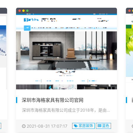
深圳市海格家具有限公司官网
深圳市海格家具有限公司成立于2018年，是由家具行业资深人士···
2021-08-31 17:07:17
家居装饰
蓝色