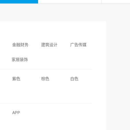
金融财务
建筑设计
广告传媒
家居装饰
紫色
棕色
白色
APP