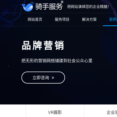
用网站演绎您的企业精髓！
网站首页
服务项目
解决方案
案例
品牌营销
把无形的营销网络铺建到社会公众心里
立即咨询
VR摄影
企业