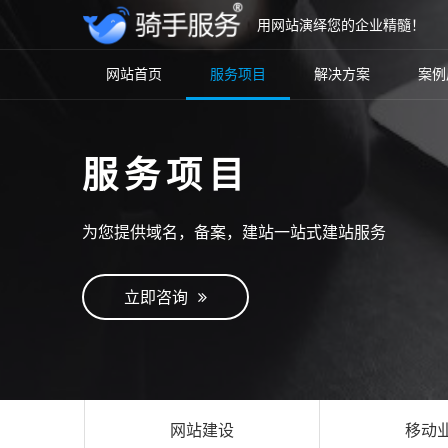
用网站演绎您的企业精髓！
网站首页
服务项目
解决方案
案例
服务项目
为您提供域名，备案，建站一站式建站服务
立即咨询
网站建设
移动