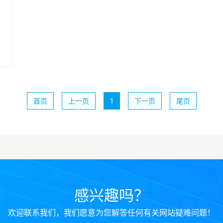
首页
上一页
1
下一页
尾页
感兴趣吗？
欢迎联系我们，我们愿意为您解答任何有关网站疑难问题！