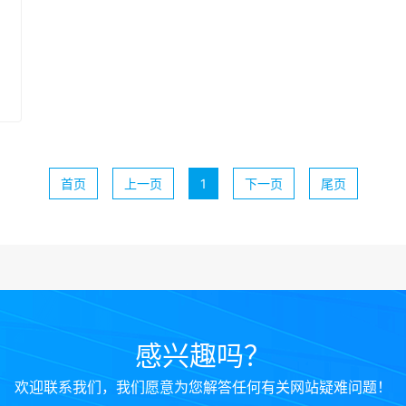
首页
上一页
1
下一页
尾页
感兴趣吗？
欢迎联系我们，我们愿意为您解答任何有关网站疑难问题！