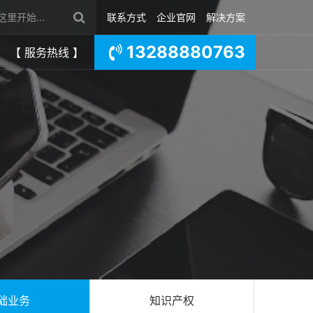
联系方式
企业官网
解决方案
13288880763
【 服务热线 】
础业务
知识产权