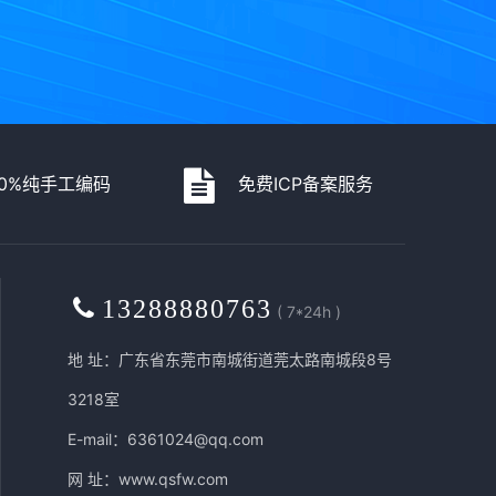
00%纯手工编码
免费ICP备案服务
13288880763
( 7*24h )
地 址：广东省东莞市南城街道莞太路南城段8号
3218室
E-mail：6361024@qq.com
网 址：
www.qsfw.com